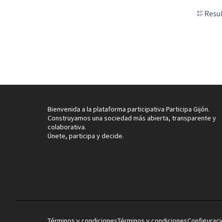
Resul
Bienvenida a la plataforma participativa Participa Gijón.
Construyamos una sociedad más abierta, transparente y
colaborativa.
Únete, participa y decide.
Términos y condiciones
Términos y condiciones
Configurac