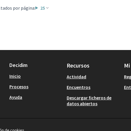
tados por página:
25
Decidim
Recursos
Mi
Inicio
Actividad
Reg
Procesos
Encuentros
Ent
Ayuda
Descargar ficheros de
datos abiertos
ión de cookies