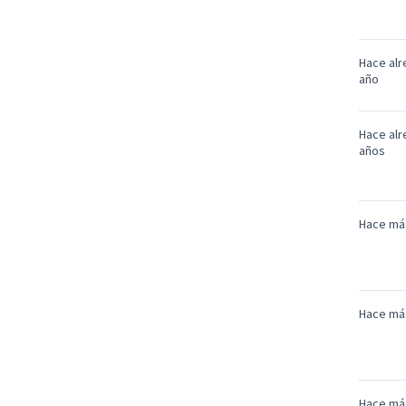
Hace alr
año
Hace alr
años
Hace má
Hace má
Hace má