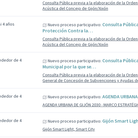
Consulta Pública previa a la elaboración de la Ord
Acústica del Concejo de Gijón/Xixón
i 4 años
Consulta Pública
Nuevo proceso participativo:
Protección Contra la…
Consulta Pública previa a la elaboración de la Ord
Acústica del Concejo de Gijón/Xixón
ededor de 4
Consulta Pública
Nuevo proceso participativo:
Municipal por la que se…
Consulta Pública previa a la elaboración de la Orde
General de Concesión de Subvenciones y Ayudas de
ededor de 4
AGENDA URBANA 
Nuevo proceso participativo:
AGENDA URBANA DE GIJÓN 2030 - MARCO ESTRATÉG
ededor de 4
Gijón Smart Ligh
Nuevo proceso participativo:
Gijón Smart Light, Smart City