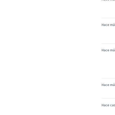
Hace má
Hace má
Hace má
Hace cas