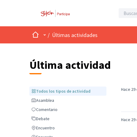
Inicio
Menú principal
/
Últimas actividades
Última actividad
Hace 29 
Todos los tipos de actividad
Todos los tipos de actividad
Asamblea
Asamblea
Comentario
Comentario
Debate
Hace 29 
Debate
Encuentro
Encuentro