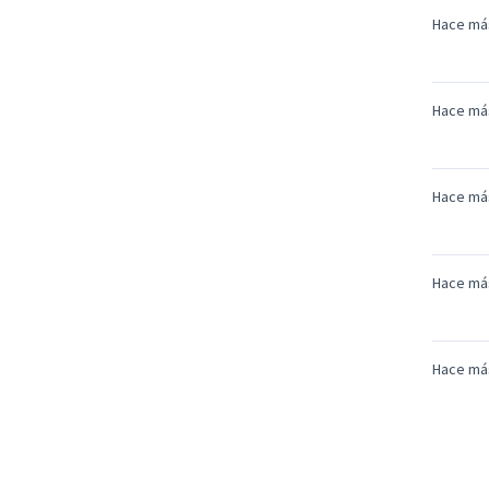
Hace má
Hace má
Hace má
Hace má
Hace má