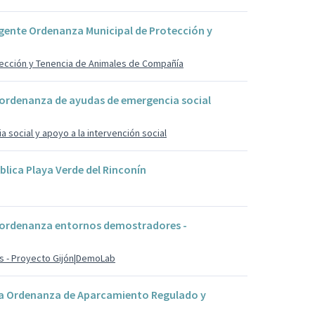
igente Ordenanza Municipal de Protección y
tección y Tenencia de Animales de Compañía
 ordenanza de ayudas de emergencia social
social y apoyo a la intervención social
blica Playa Verde del Rinconín
 ordenanza entornos demostradores -
s - Proyecto Gijón|DemoLab
la Ordenanza de Aparcamiento Regulado y