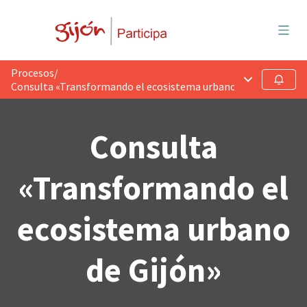
Menú 
Procesos
/
Menú principa
Seguir
Consulta «Transformando el ecosistema urbano de Gijón»
Consulta
«Transformando el
ecosistema urbano
de Gijón»