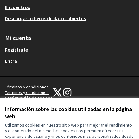
Encuentros
Descargar ficheros de datos abiertos
Mi cuenta
Regístrate
Entra
Términos y condiciones
Participa Gijón en X
Participa Gijón en Instagram
Términos y condiciones
Configuración de cookies
(Enlace externo)
(Enlace externo)
Información sobre las cookies utilizadas en la página
web
Utilizamos cookies en nuestro sitio web para mejorar el rendimiento
y el contenido del mismo. Las cookies nos permiten ofrecer una
experiencia de usuario y unos contenidos más personalizados desde