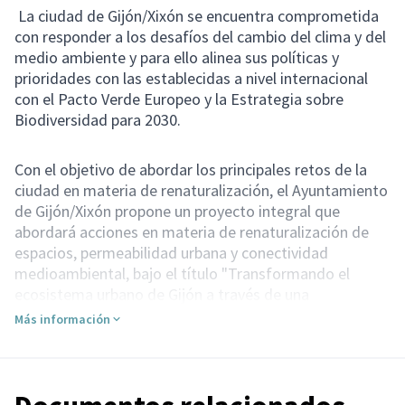
La ciudad de Gijón/Xixón se encuentra comprometida
con responder a los desafíos del cambio del clima y del
medio ambiente y para ello alinea sus políticas y
prioridades con las establecidas a nivel internacional
con el Pacto Verde Europeo y la Estrategia sobre
Biodiversidad para 2030.
Con el objetivo de abordar los principales retos de la
ciudad en materia de renaturalización, el Ayuntamiento
de Gijón/Xixón propone un proyecto integral que
abordará acciones en materia de renaturalización de
espacios, permeabilidad urbana y conectividad
medioambiental, bajo el título "Transformando el
ecosistema urbano de Gijón a través de una
restauración ecológica colaborativa e innovadora".
Más información
Esta consulta pública tiene por objeto recabar la
opinión de la ciudadanía sobre las distintas cuestiones
que abarca el proyecto.
Quién puede participar: todas las personas de 16 y más