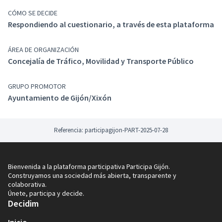
las personas sin necesidad de registro.
CÓMO SE DECIDE
Cómo participo:
respondiendo a las preguntas sobre
Respondiendo al cuestionario, a través de esta plataforma
este tema que encontrarás en la pestaña
Cuestionario
.
Fechas de inicio y finalización del proceso:
desde el
ÁREA DE ORGANIZACIÓN
17 de julio hasta el 31 de julio de 2025 (ambos
Concejalía de Tráfico, Movilidad y Transporte Público
incluidos).
Muchas gracias por tu colaboración.
Los resultados
GRUPO PROMOTOR
de la encuesta serán divulgados a través de
Ayuntamiento de Gijón/Xixón
www.gijon.es
(Enlace externo)
Referencia: participagijon-PART-2025-07-28
Bienvenida a la plataforma participativa Participa Gijón.
Construyamos una sociedad más abierta, transparente y
colaborativa.
Únete, participa y decide.
Decidim