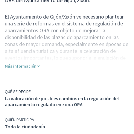
ORA del Ayuntamiento de Gijón/Xixón.
El Ayuntamiento de Gijón/Xixón ve necesario plantear
una serie de reformas en el sistema de regulación de
aparcamientos ORA con objeto de mejorar la
disponibilidad de las plazas de aparcamiento en las
zonas de mayor demanda, especialmente en épocas de
alta afluencia turística y durante la celebración de
eventos importantes, lo que supondría la anulación de
la actual normativa local que regula este cuestión
Más información
(Sección octava «Limitaciones al uso de la vía pública»,
capítulo IV, Título I de la Ordenanza Municipal de
Circulación y Transportes), y su regulación mediante
una nueva ordenanza
QUÉ SE DECIDE
ad hoc
que recoja estas posibles
La valoración de posibles cambios en la regulación del
reformas.
aparcamiento regulado en zona ORA
Con ese objeto planteamos a la ciudadanía de Gijón la
siguiente consulta pública previa, que consiste en la
respuesta a las preguntas planteadas en la pestaña
QUIÉN PARTICIPA
Cuestionario
.
Toda la ciudadanía
Quién puede participar:
Participación abierta a todas