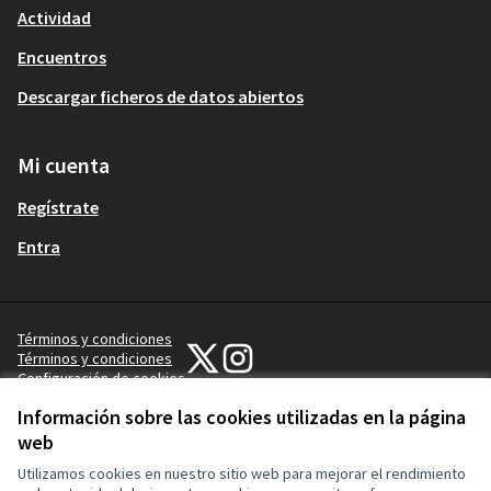
Actividad
Encuentros
Descargar ficheros de datos abiertos
Mi cuenta
Regístrate
Entra
Términos y condiciones
Participa Gijón en X
Participa Gijón en Instagram
Términos y condiciones
Configuración de cookies
(Enlace externo)
(Enlace externo)
Información sobre las cookies utilizadas en la página
web
Utilizamos cookies en nuestro sitio web para mejorar el rendimiento