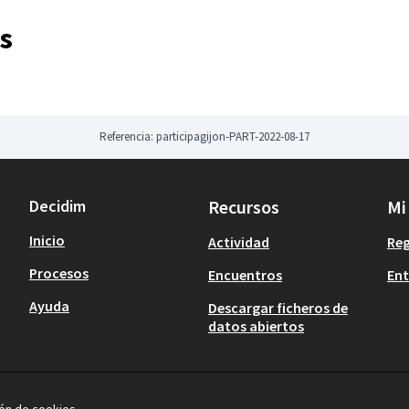
s
Referencia: participagijon-PART-2022-08-17
Decidim
Recursos
Mi
Inicio
Actividad
Reg
Procesos
Encuentros
Ent
Ayuda
Descargar ficheros de
datos abiertos