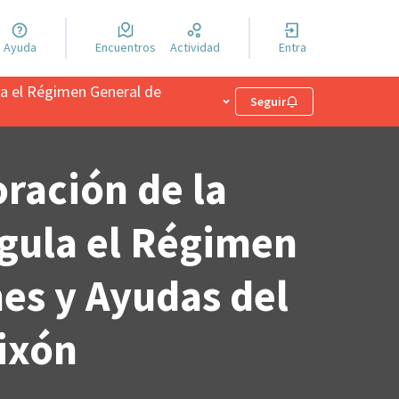
Ayuda
Encuentros
Actividad
Entra
ula el Régimen General de
Menú de usuario
Seguir
oración de la
egula el Régimen
es y Ayudas del
ixón