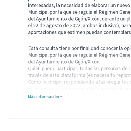
interesadas, la necesidad de elaborar un nuev
Municipal por la que se regula el Régimen Gen
del Ayuntamiento de Gijón/Xixón, durante un pl
el 22 de agosto de 2022, ambos inclusive), para
aportaciones que estimen puedan contemplarse
Esta consulta tiene por finalidad conocer la op
Municipal por la que se regula el Régimen Gen
del Ayuntamiento de Gijón/Xixón.
Quién puede participar: todas las personas de
través de esta plataforma (es necesario registr
Cómo participo: respondiendo a las preguntas 
una serie de afirmaciones a las que deberás c
acuerdo o desacuerdo con las mismas.
Más información
Fechas de inicio y finalización del proceso: des
(ambos incluidos).
Muchas gracias por tu colaboración.
Aquí puedes acceder a la
Resolución por la que 