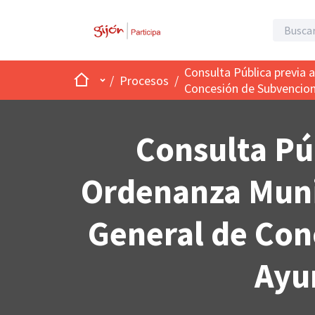
Consulta Pública previa 
Inicio
Menú principal
/
Procesos
/
Concesión de Subvencion
Consulta Púb
Ordenanza Munic
General de Con
Ayu