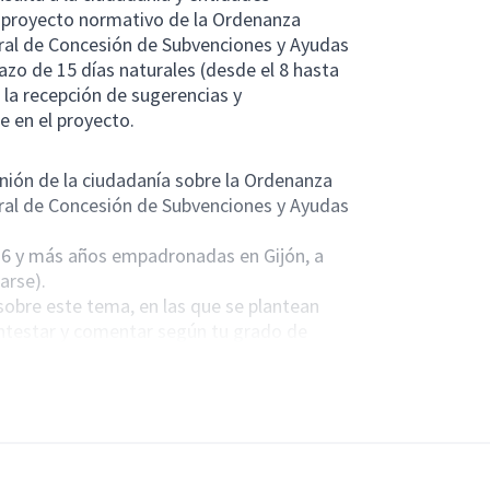
o proyecto normativo de la Ordenanza
eral de Concesión de Subvenciones y Ayudas
azo de 15 días naturales (desde el 8 hasta
 la recepción de sugerencias y
 en el proyecto.
inión de la ciudadanía sobre la Ordenanza
eral de Concesión de Subvenciones y Ayudas
 16 y más años empadronadas en Gijón, a
arse).
sobre este tema, en las que se plantean
ontestar y comentar según tu grado de
de el 8 hasta el 22 de agosto de 2022
se inicia este proceso participativo