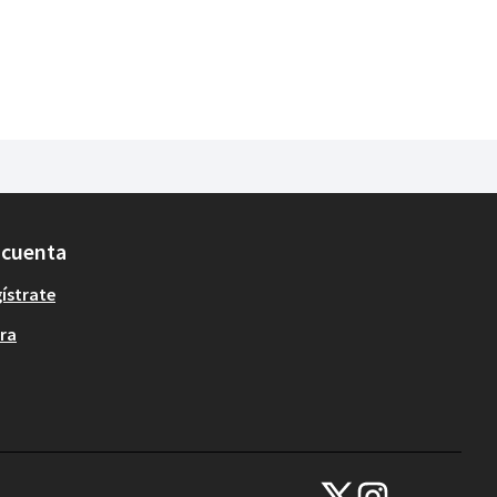
 cuenta
ístrate
ra
Participa Gijón en X
Participa Gijón en In