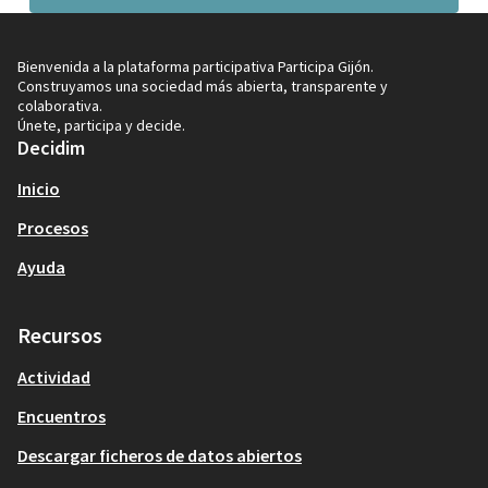
Bienvenida a la plataforma participativa Participa Gijón.
Construyamos una sociedad más abierta, transparente y
colaborativa.
Únete, participa y decide.
Decidim
Inicio
Procesos
Ayuda
Recursos
Actividad
Encuentros
Descargar ficheros de datos abiertos