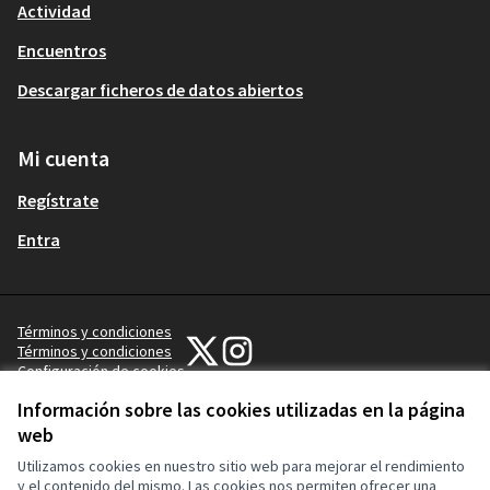
Actividad
Encuentros
Descargar ficheros de datos abiertos
Mi cuenta
Regístrate
Entra
Términos y condiciones
Participa Gijón en X
Participa Gijón en Instagram
Términos y condiciones
Configuración de cookies
(Enlace externo)
(Enlace externo)
Información sobre las cookies utilizadas en la página
web
Utilizamos cookies en nuestro sitio web para mejorar el rendimiento
y el contenido del mismo. Las cookies nos permiten ofrecer una