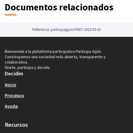
(Enlace
que aprueba esta consulta.
Documentos relacionados
Por eso, te pedimos que participes en esta consulta
previa, puesto que tu opinión nos importa.
Esta consulta permanecerá abierta desde el día 13 de
Referencia: participagijon-PART-2022-03-10
octubre hasta las 15 horas del 12 de noviembre.
¡Muchas gracias por participar!
Bienvenida a la plataforma participativa Participa Gijón.
Construyamos una sociedad más abierta, transparente y
colaborativa.
Únete, participa y decide.
Decidim
Inicio
Procesos
Ayuda
Recursos