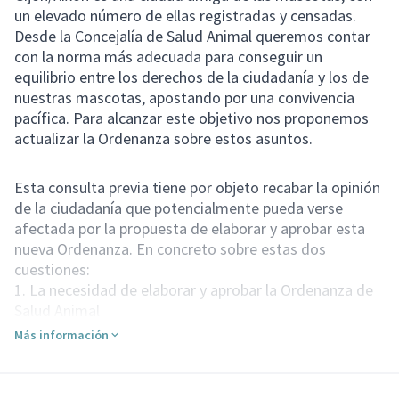
un elevado número de ellas registradas y censadas.
Desde la Concejalía de Salud Animal queremos contar
con la norma más adecuada para conseguir un
equilibrio entre los derechos de la ciudadanía y los de
nuestras mascotas, apostando por una convivencia
pacífica. Para alcanzar este objetivo nos proponemos
actualizar la Ordenanza sobre estos asuntos.
Esta consulta previa tiene por objeto recabar la opinión
de la ciudadanía que potencialmente pueda verse
afectada por la propuesta de elaborar y aprobar esta
nueva Ordenanza. En concreto sobre estas dos
cuestiones:
1. La necesidad de elaborar y aprobar la Ordenanza de
Salud Animal
2. Recabar información sobre asuntos que la
Más información
ciudadanía pueda considerar susceptibles de ser
incluidos en la misma
Aquí puedes descargar la
Resolución de la Alcaldía